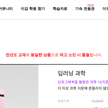
NEW
커뮤니티
이감 학원 찾기
학습자료
기숙 전용관
이
전년도 교재
와
동일한 상품
으로
재고 소진 시 품절
됩니다.
딥러닝 과학
인포그래픽을 활용한 과학 12지
더 이상 과학 지문에 흔들리지 않
판매가격
19,000원