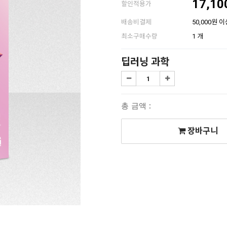
17,1
할인적용가
배송비결제
50,000원 
최소구매수량
1 개
딥러닝 과학
총 금액 :
장바구니