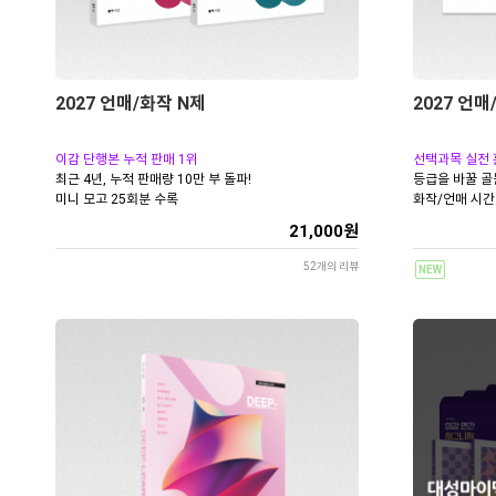
2027 언매/화작 N제
2027 언
이감 단행본 누적 판매 1위
선택과목 실전
최근 4년, 누적 판매량 10만 부 돌파!
등급을 바꿀 골
미니 모고 25회분 수록
화작/언매 시간
21,000원
52개의 리뷰
NEW