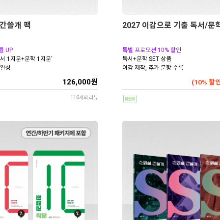
 간쓸개 팩
2027 이감으로 기출 독서/문학
률 UP
특별 프로모션 10% 할인
서 1지문+문학 1지문'
독서+문학 SET 상품
 완성
이감 제작, 추가 문항 수록
126,000원
(10% 할인
116개의 리뷰
NEW