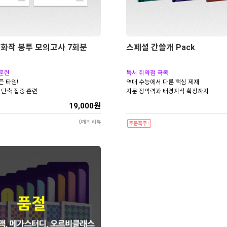
매/화작 봉투 모의고사 7회분
스페셜 간쓸개 Pack
 훈련
독서 취약점 극복
든 타임!
역대 수능에서 다룬 핵심 제재
 단축 집중 훈련
지문 장악력과 배경지식 확장까지
19,000원
0개의 리뷰
주문폭주↑