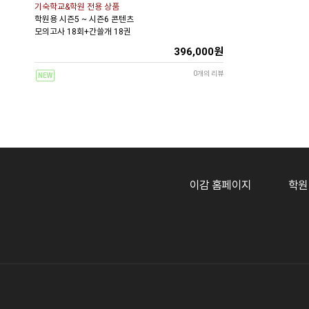
기숙학교&학원 전용 상품
학원용 시즌5 ~ 시즌6 콘텐츠
모의고사 18회+간쓸개 18권
396,000원
0개의 리뷰
NEW
이감 홈페이지
학원