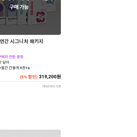
감 연간 시그니처 패키지
구매자 전원 증정
만 담아
+월간 간쓸개 6권+a
319,200원
(5% 할인)
1863개의 리뷰