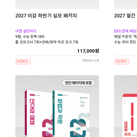
2027 이감 하반기 실모 패키지
2027 월간
이젠 실전이다.
EBS 연계 체감
9평, 수능 완벽 대비
매일 꾸준히 '독
풀 모의고사 7회+언매/화작 하프 모고 7회
수능 국어 루틴
117,000원
298개의 리뷰
주문폭주↑
주문폭주↑