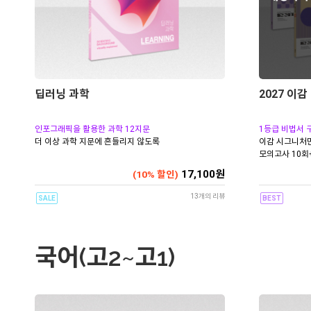
딥러닝 과학
2027 이
인포그래픽을 활용한 과학 12지문
1등급 비법서 
더 이상 과학 지문에 흔들리지 않도록
이감 시그니처
모의고사 10회
17,100원
(10% 할인)
13개의 리뷰
SALE
BEST
국어(고2~고1)