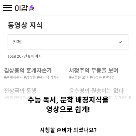
동영상 지식
전체
Total 207건
8 페이지
김상용의 훈계자손가
서정주의 무등을 보며
#훈계자손가
#김상용
#유교적 가치관
#무등을 보며
#서정주
#설의법
전상국의 동행
윤후명의 원숭이는 없다
#원숭이는 없다. 윤후명
#자아 찾기
#현대
#동행
#전상국
#형사
수능 독서, 문학 배경지식을
소설
영상으로 쉽게!
정철의 사미인곡
#사미인곡
#정철
#연군지정
시청할 준비가 되셨나요?