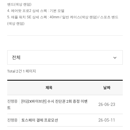
밴드(색상 랜덤)
4. 에어팟 프로2 상세 스
펙
: 기본 모델
5. 애플 워치 SE 상세 스
펙
: 40mm / 일반 케이스(색상 랜덤) / 스포츠 밴드
(색상 랜덤)
전체
Total 2건
1 페이지
제목
날짜
진행중
[이감X바이브온] 수시 진단권 2회 증정 이벤
26-06-23
트
26-05-11
진행중
토스페이 결제 프로모션