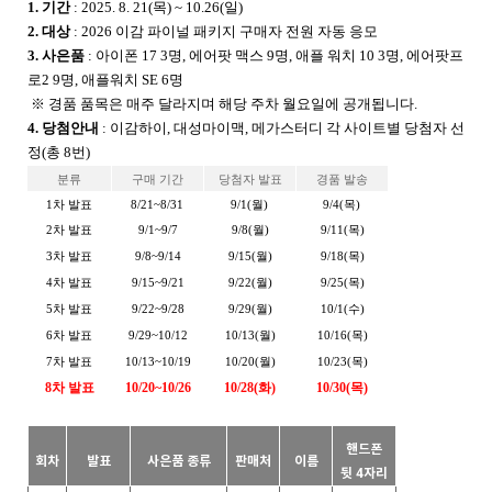
1. 기간
: 2025. 8. 21(목) ~ 10.26(일)
2. 대상
: 2026 이감 파이널 패키지 구매자 전원 자동 응모
3. 사은품
:
아이폰 17 3명, 에어팟 맥스 9명, 애플 워치 10 3명, 에어팟프
로2 9명, 애플워치 SE 6명
※ 경품 품목은 매주 달라지며 해당 주차 월요일에 공개됩니다.
4. 당첨안내
: 이감하이, 대성마이맥, 메가스터디 각 사이트별 당첨자 선
정(총 8번)
분류
구매 기간
당첨자 발표
경품 발송
1
차
발표
8/21~8/31
9/1(
월
)
9/4(목
)
2
차
발표
9/1~9/7
9/8(
월
)
9/11(
목
)
3
차
발표
9/8~9/14
9/15(
월
)
9/18(
목
)
4
차
발표
9/15~9/21
9/22(
월
)
9/25(
목
)
5
차
발표
9/22~9/28
9/29(
월
)
10/1(
수
)
6
차
발표
9/29~10/12
10/13(
월
)
10/16(
목
)
7
차
발표
10/13~10/19
10/20(
월
)
10/23(
목
)
8
차
발표
10/20~10/26
10/28(화
)
10/30(
목
)
핸드폰
회차
발표
사은품 종류
판매처
이름
뒷 4자리