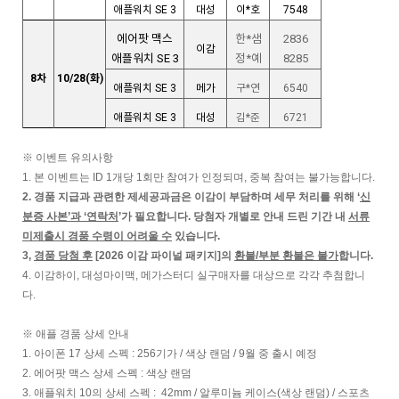
애플워치 SE 3
대성
이*호
7548
에어팟 맥스
한*샘
2836
이감
애플워치 SE 3
정*예
8285
8
차
10/28(화)
애플워치 SE 3
메가
구*연
6540
애플워치 SE 3
대성
김*준
6721
※ 이벤트 유의사항
1. 본 이벤트는 ID 1개당 1회만 참여가 인정되며, 중복 참여는 불가능합니다.
2. 경품 지급과 관련한 제세공과금은 이감이 부담하며 세무 처리를 위해 ‘
신
분증 사본’과 ‘연락처
’가 필요합니다. 당첨자 개별로 안내 드린 기간 내
서류
미제출시 경품 수령이 어려울 수
있습니다.
3,
경품 당첨 후
[2026 이감 파이널 패키지]의
환불/부분 환불은 불가
합니다.
4. 이감하이, 대성마이맥, 메가스터디 실구매자를 대상으로 각각 추첨합니
다.
※ 애플 경품 상세 안내
1. 아이폰 17 상세 스펙 : 256기가 / 색상 랜덤 / 9월 중 출시 예정
2. 에어팟 맥스 상세 스
펙
: 색상 랜덤
3. 애플워치 10의 상세 스
펙
: 42mm / 알루미늄 케이스(색상 랜덤) / 스포츠