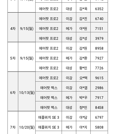
에어팟 프로2
대성
김*욱
6352
에어팟 프로2
이감
김*진
6740
4차
9/15(월)
에어팟 프로2
메가
이*원
7151
에어팟 프로2
대성
김*성
3979
에어팟 프로2
이감
김*원
8958
5차
9/15(월)
에어팟 프로2
메가
김*환
7927
에어팟 프로2
대성
황*민
7726
에어팟 프로2
이감
오*택
9615
에어팟 맥스
이감
이*엽
2986
6차
10/13(월)
에어팟 맥스
메가
박*우
7917
에어팟 맥스
대성
정*민
8458
애
플워치 SE 3
이감
이*담
6797
7차
10/20(월)
애플워치 SE 3
메가
이*지
5808