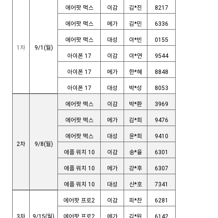
에어팟 맥스
이감
김*진
8217
에어팟 맥스
메가
김*민
6336
에어팟 맥스
대성
이*빈
0155
1차
9/1(월)
아이폰 17
이감
이*연
9544
아이폰 17
메가
한*혜
8848
아이폰 17
대성
박*성
8053
에어팟 맥스
이감
박*환
3969
에어팟 맥스
메가
김*희
9476
에어팟 맥스
대성
윤*희
9410
2차
9/8(월)
애플 워치 10
이감
송*율
6301
애플 워치 10
메가
강*후
6307
애플 워치 10
대성
신*호
7341
에어팟 프로2
이감
피*찬
6281
3차
9/15(월)
에어팟 프로2
메가
김*원
6142